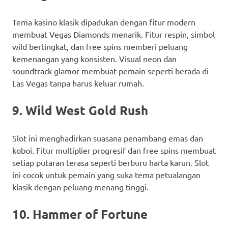
Tema kasino klasik dipadukan dengan fitur modern
membuat Vegas Diamonds menarik. Fitur respin, simbol
wild bertingkat, dan free spins memberi peluang
kemenangan yang konsisten. Visual neon dan
soundtrack glamor membuat pemain seperti berada di
Las Vegas tanpa harus keluar rumah.
9.
Wild West Gold Rush
Slot ini menghadirkan suasana penambang emas dan
koboi. Fitur multiplier progresif dan free spins membuat
setiap putaran terasa seperti berburu harta karun. Slot
ini cocok untuk pemain yang suka tema petualangan
klasik dengan peluang menang tinggi.
10.
Hammer of Fortune