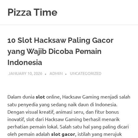
Skip
Pizza Time
to
content
10 Slot Hacksaw Paling Gacor
yang Wajib Dicoba Pemain
Indonesia
JANUARY 10, 2026
ADMIN
UNCATEGORIZED
Dalam dunia
slot
online, Hacksaw Gaming menjadi salah
satu penyedia yang sedang naik daun di Indonesia.
Dengan visual kreatif, animasi seru, dan fitur bonus
inovatif, slot dari Hacksaw Gaming berhasil menarik
perhatian pemain lokal. Salah satu hal yang paling dicari
oleh pemain adalah
slot gacor
, istilah yang merujuk