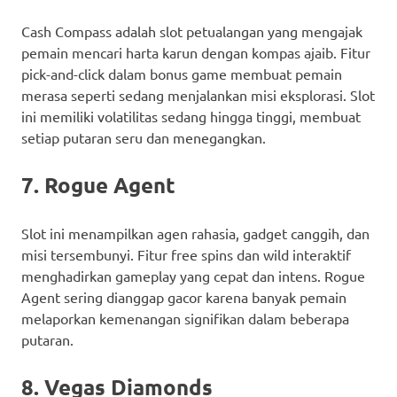
Cash Compass adalah slot petualangan yang mengajak
pemain mencari harta karun dengan kompas ajaib. Fitur
pick-and-click dalam bonus game membuat pemain
merasa seperti sedang menjalankan misi eksplorasi. Slot
ini memiliki volatilitas sedang hingga tinggi, membuat
setiap putaran seru dan menegangkan.
7.
Rogue Agent
Slot ini menampilkan agen rahasia, gadget canggih, dan
misi tersembunyi. Fitur free spins dan wild interaktif
menghadirkan gameplay yang cepat dan intens. Rogue
Agent sering dianggap gacor karena banyak pemain
melaporkan kemenangan signifikan dalam beberapa
putaran.
8.
Vegas Diamonds