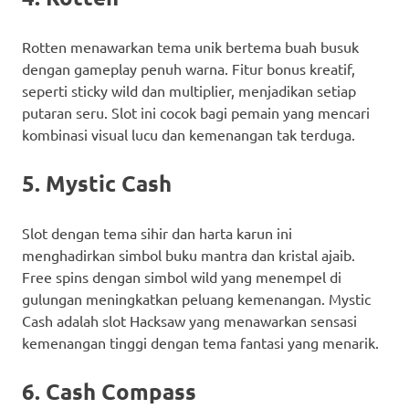
Rotten menawarkan tema unik bertema buah busuk
dengan gameplay penuh warna. Fitur bonus kreatif,
seperti sticky wild dan multiplier, menjadikan setiap
putaran seru. Slot ini cocok bagi pemain yang mencari
kombinasi visual lucu dan kemenangan tak terduga.
5.
Mystic Cash
Slot dengan tema sihir dan harta karun ini
menghadirkan simbol buku mantra dan kristal ajaib.
Free spins dengan simbol wild yang menempel di
gulungan meningkatkan peluang kemenangan. Mystic
Cash adalah slot Hacksaw yang menawarkan sensasi
kemenangan tinggi dengan tema fantasi yang menarik.
6.
Cash Compass