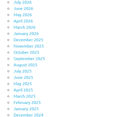
July 2026
June 2026
May 2026
April 2026
March 2026
January 2026
December 2025
November 2025
October 2025
September 2025
August 2025
July 2025
June 2025
May 2025
April 2025
March 2025
February 2025
January 2025
December 2024