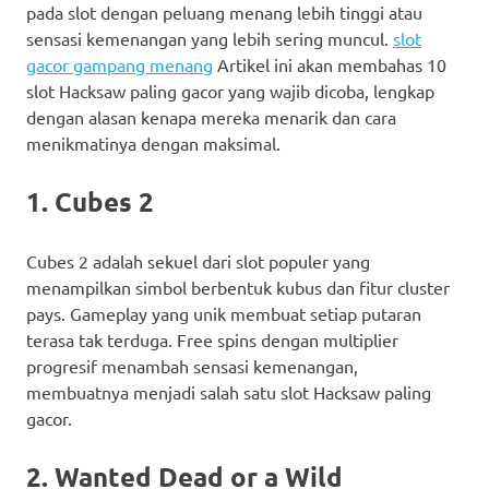
pada slot dengan peluang menang lebih tinggi atau
sensasi kemenangan yang lebih sering muncul.
slot
gacor gampang menang
Artikel ini akan membahas 10
slot Hacksaw paling gacor yang wajib dicoba, lengkap
dengan alasan kenapa mereka menarik dan cara
menikmatinya dengan maksimal.
1.
Cubes 2
Cubes 2 adalah sekuel dari slot populer yang
menampilkan simbol berbentuk kubus dan fitur cluster
pays. Gameplay yang unik membuat setiap putaran
terasa tak terduga. Free spins dengan multiplier
progresif menambah sensasi kemenangan,
membuatnya menjadi salah satu slot Hacksaw paling
gacor.
2.
Wanted Dead or a Wild