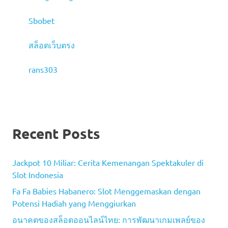
Sbobet
สล็อตเว็บตรง
rans303
Recent Posts
Jackpot 10 Miliar: Cerita Kemenangan Spektakuler di
Slot Indonesia
Fa Fa Babies Habanero: Slot Menggemaskan dengan
Potensi Hadiah yang Menggiurkan
อนาคตของสล็อตออนไลน์ไทย: การพัฒนาเกมเพลย์ของ