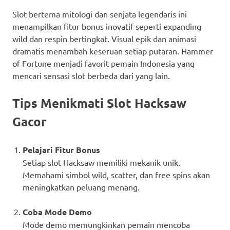
Slot bertema mitologi dan senjata legendaris ini
menampilkan fitur bonus inovatif seperti expanding
wild dan respin bertingkat. Visual epik dan animasi
dramatis menambah keseruan setiap putaran. Hammer
of Fortune menjadi favorit pemain Indonesia yang
mencari sensasi slot berbeda dari yang lain.
Tips Menikmati Slot Hacksaw
Gacor
Pelajari Fitur Bonus
Setiap slot Hacksaw memiliki mekanik unik.
Memahami simbol wild, scatter, dan free spins akan
meningkatkan peluang menang.
Coba Mode Demo
Mode demo memungkinkan pemain mencoba