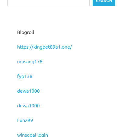
SEARCH
Blogroll
https://kingbet89a1.one/
musang178
fyp138
dewa1000
dewa1000
Luna99
winsgoal login