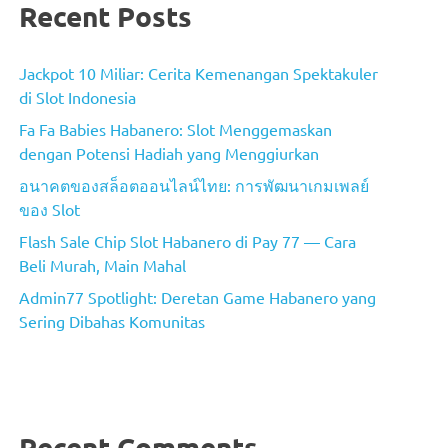
Recent Posts
Jackpot 10 Miliar: Cerita Kemenangan Spektakuler
di Slot Indonesia
Fa Fa Babies Habanero: Slot Menggemaskan
dengan Potensi Hadiah yang Menggiurkan
อนาคตของสล็อตออนไลน์ไทย: การพัฒนาเกมเพลย์
ของ Slot
Flash Sale Chip Slot Habanero di Pay 77 — Cara
Beli Murah, Main Mahal
Admin77 Spotlight: Deretan Game Habanero yang
Sering Dibahas Komunitas
Recent Comments