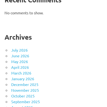
No comments to show.
Archives
July 2026
June 2026
May 2026
April 2026
March 2026
January 2026
December 2025
November 2025
October 2025
September 2025