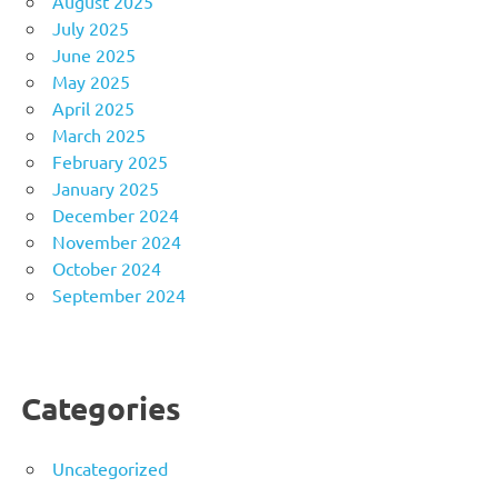
August 2025
July 2025
June 2025
May 2025
April 2025
March 2025
February 2025
January 2025
December 2024
November 2024
October 2024
September 2024
Categories
Uncategorized