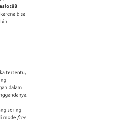
eslot88
 karena bisa
ebih
g
a tertentu,
ung
ngan dalam
penggandanya.
ng sering
 di mode
free