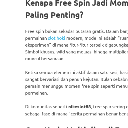
Kenapa Free Spin Jadi Mo
Paling Penting?
Free spin bukan sekadar putaran gratis. Dalam ban
permainan
slot hoki
modern, mode ini adalah “rua
eksperimen” di mana fitur-fitur terbaik digabungka
Simbol khusus, wild yang meluas, hingga multiplier
muncul bersamaan.
Ketika semua elemen ini aktif dalam satu sesi, hasi
sangat bervariasi dan penuh kejutan. Itulah sebab
pemain menunggu momen free spin seperti menu
permainan.
Di komunitas seperti
nikeslot88
, free spin sering
sebagai fase di mana “cerita permainan benar-bena