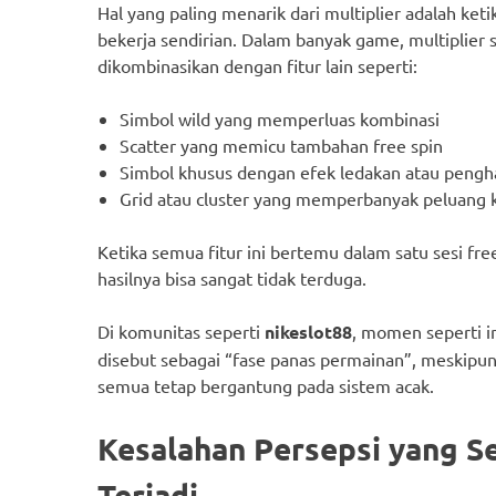
Hal yang paling menarik dari multiplier adalah ketik
bekerja sendirian. Dalam banyak game, multiplier 
dikombinasikan dengan fitur lain seperti:
Simbol wild yang memperluas kombinasi
Scatter yang memicu tambahan free spin
Simbol khusus dengan efek ledakan atau peng
Grid atau cluster yang memperbanyak peluan
Ketika semua fitur ini bertemu dalam satu sesi free
hasilnya bisa sangat tidak terduga.
Di komunitas seperti
nikeslot88
, momen seperti in
disebut sebagai “fase panas permainan”, meskipun
semua tetap bergantung pada sistem acak.
Kesalahan Persepsi yang S
Terjadi