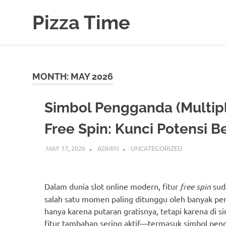
Skip
Pizza Time
to
content
MONTH:
MAY 2026
Simbol Pengganda (Multipli
Free Spin: Kunci Potensi B
MAY 17, 2026
ADMIN
UNCATEGORIZED
Dalam dunia slot online modern, fitur
free spin
sud
salah satu momen paling ditunggu oleh banyak pe
hanya karena putaran gratisnya, tetapi karena di si
fitur tambahan sering aktif—termasuk simbol pen